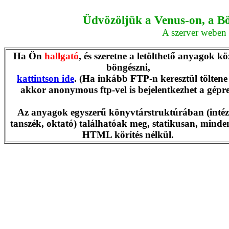
Üdvözöljük a Venus-on, a Bö
A szerver weben é
Ha Ön
hallgató
, és szeretne a letölthető anyagok kö
böngészni,
kattintson ide
. (Ha inkább FTP-n keresztül töltene 
akkor anonymous ftp-vel is bejelentkezhet a gépre
Az anyagok egyszerű könyvtárstruktúrában (intéz
tanszék, oktató) találhatóak meg, statikusan, minde
HTML körítés nélkül.